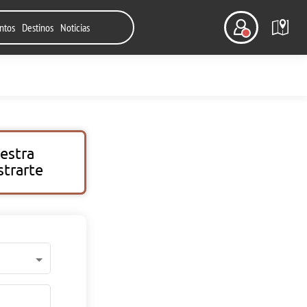
ntos
Destinos
Noticias
uestra
strarte